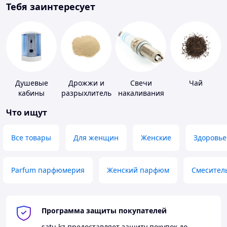
Тебя заинтересует
Душевые
Дрожжи и
Свечи
Чай
кабины
разрыхлитель
накаливания
теста
и зажигания
Что ищут
Все товары
Для женщин
Женские
Здоровье
Parfum парфюмерия
Женский парфюм
Смесител
Программа защиты покупателей
satu.kz
предоставляет защиту покупок до